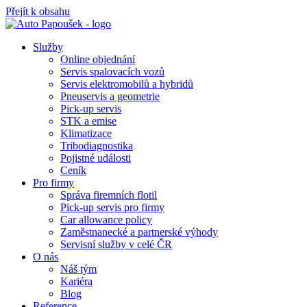
Přejít k obsahu
Služby
Online objednání
Servis spalovacích vozů
Servis elektromobilů a hybridů
Pneuservis a geometrie
Pick-up servis
STK a emise
Klimatizace
Tribodiagnostika
Pojistné události
Ceník
Pro firmy
Správa firemních flotil
Pick-up servis pro firmy
Car allowance policy
Zaměstnanecké a partnerské výhody
Servisní služby v celé ČR
O nás
Náš tým
Kariéra
Blog
Reference