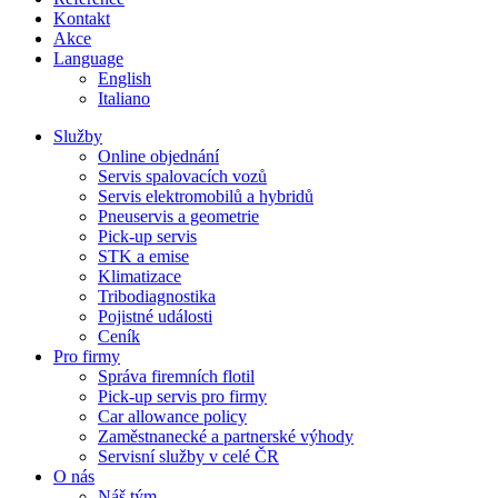
Kontakt
Akce
Language
English
Italiano
Služby
Online objednání
Servis spalovacích vozů
Servis elektromobilů a hybridů
Pneuservis a geometrie
Pick-up servis
STK a emise
Klimatizace
Tribodiagnostika
Pojistné události
Ceník
Pro firmy
Správa firemních flotil
Pick-up servis pro firmy
Car allowance policy
Zaměstnanecké a partnerské výhody
Servisní služby v celé ČR
O nás
Náš tým